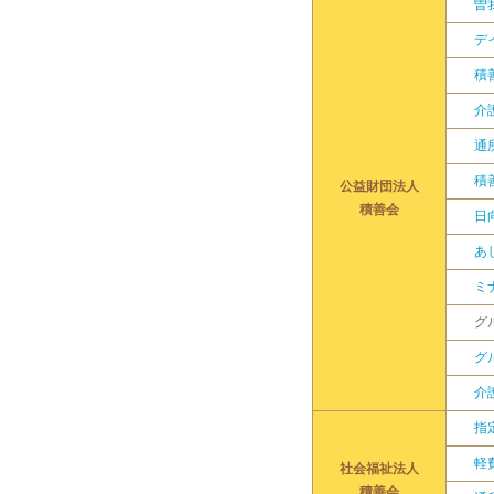
曽
デ
積
介
通
積
公益財団法人
積善会
日
あ
ミ
グ
グ
介
指
軽
社会福祉法人
積善会