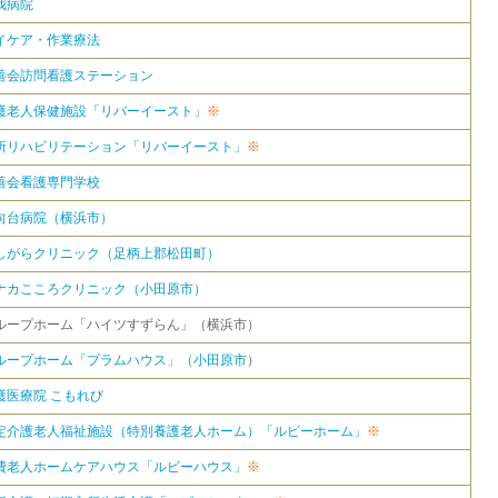
我病院
イケア・作業療法
善会訪問看護ステーション
護老人保健施設「リバーイースト」
※
所リハビリテーション「リバーイースト」
※
善会看護専門学校
向台病院（横浜市）
しがらクリニック（足柄上郡松田町）
ナカこころクリニック（小田原市）
ループホーム「ハイツすずらん」（横浜市）
ループホーム「プラムハウス」（小田原市
）
護医療院 こもれび
定介護老人福祉施設（特別養護老人ホーム）「ルビーホーム」
※
費老人ホームケアハウス「ルビーハウス」
※