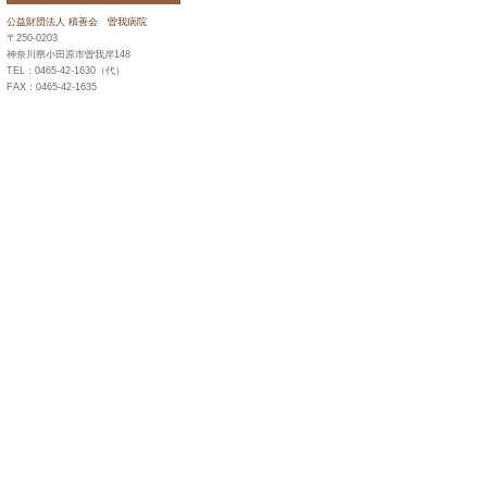
公益財団法人 積善会
曽我病院
〒250-0203
神奈川県小田原市曽我岸148
TEL：0465-42-1630（代）
FAX：0465-42-1635