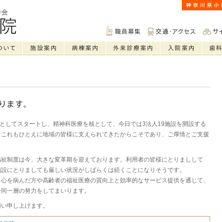
院としてスタートし、精神科医療を核として、今日では3法人19施設を開設する
。これもひとえに地域の皆様に支えられてきたからこそであり、ご厚情とご支援
福祉制度は今、大きな変革期を迎えております。利用者の皆様にとりましして
施設にとりましても厳しい状況がしばらくは続くことになりそうです。
、心を病んだ方や高齢者の福祉医療の質向上と効率的なサービス提供を通じて、
一同一層の努力をしてまいります。
願い申し上げます。