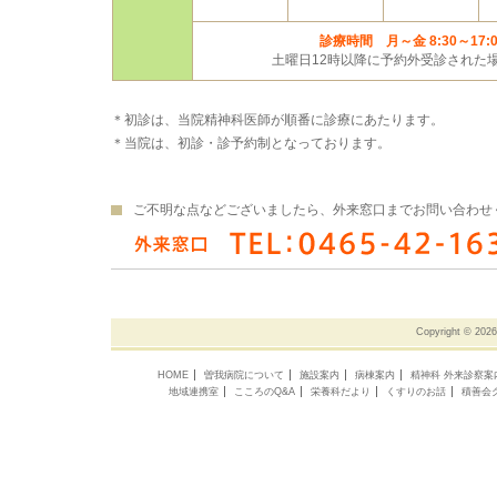
診療時間 月～金 8:30～17:0
土曜日12時以降に予約外受診された
＊初診は、当院精神科医師が順番に診療にあたります。
＊当院は、初診・診予約制となっております。
ご不明な点などございましたら、外来窓口までお問い合わせ
Copyright ©
202
HOME
曽我病院について
施設案内
病棟案内
精神科 外来診察案
地域連携室
こころのQ&A
栄養科だより
くすりのお話
積善会