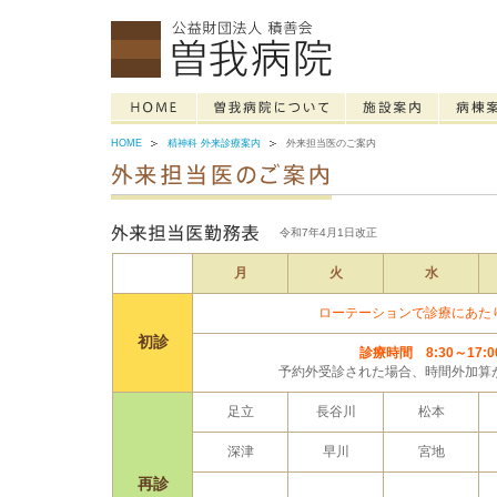
HOME
精神科 外来診療案内
外来担当医のご案内
令和7年4月1日改正
月
火
水
ローテーションで診療にあた
初診
診療時間 8:30～17:0
予約外受診された場合、時間外加算
足立
長谷川
松本
深津
早川
宮地
再診