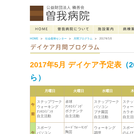
HOME
社会復帰センター
月間プログラム
2017年5月
2017年5月 デイケア予定表
（2
ら）
月曜日
火曜日
水曜日
ステップワーク
卓球
ステップワーク
ステッ
午
ｱﾝﾁｴｲｼﾞﾝｸﾞ
ウォーキング
パソコン
ウォー
ボクナンテ
ｱﾝﾁｴｲｼﾞﾝｸ
プチ園芸
カラオ
前
自主活動
自主活動
自主活動
自主活
ﾊーﾄﾞｳｫーｷﾝｸﾞ
スポーツ
ウォーキング
スポー
陶芸
午
パソコン
調理
のんび