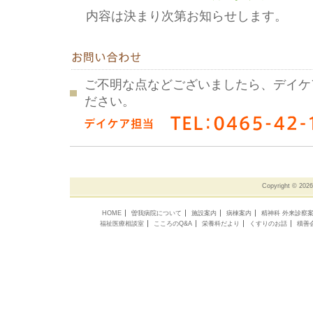
内容は決まり次第お知らせします。
ご不明な点などございましたら、デイケ
ださい。
Copyright ©
202
HOME
曽我病院について
施設案内
病棟案内
精神科 外来診察
福祉医療相談室
こころのQ&A
栄養科だより
くすりのお話
積善