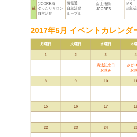
情報通
(JCORES)
IMR
自主活動
後
ゆったりサロン
自主活動
自主活
JCORES
自主活動
ルーブル
2017年5月 イベントカレンダ
月曜日
火曜日
水曜日
木
1
2
3
4
憲法記念日
みど
お休み
お
8
9
10
1
15
16
17
1
22
23
24
2