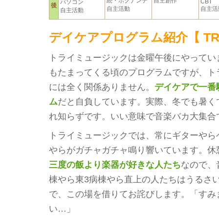
続・ボクナンテ
自主創作
CBT
パソコン
後
自主活動
自主活
自主活動
デイケアプログラム紹介【 TRY
トライミュージックは金曜午後にやってい
もたまってくる頃のプログラムですが、ト
には全く関係ありません。
デイケアで一番
ム
だと自負しています。実際、冬でも暑く
れ知らずです。いい意味で音楽バカ大集合
トライミュージックでは、常にギターやら
やらがガチャガチャ鳴り響いています。休
三度の飯より楽器が好きな人たち
なので、
棟やら東3病棟やら直上の人たちはうるさ
で、この場を借りてお詫びします。「すみ
い…」