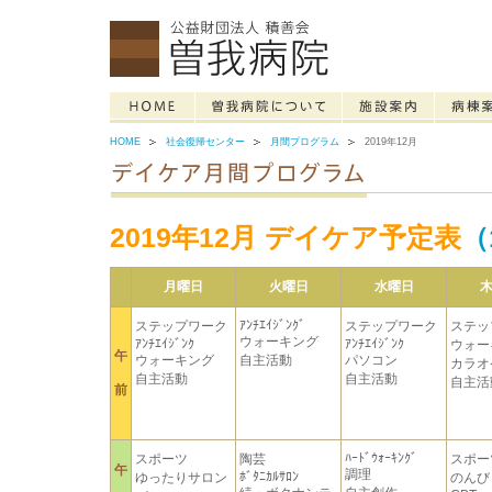
HOME
社会復帰センター
月間プログラム
2019年12月
2019年12月 デイケア予定表
（
月曜日
火曜日
水曜日
ｱﾝﾁｴｲｼﾞﾝｸﾞ
ステップワーク
ステップワーク
ステッ
ウォーキング
ｱﾝﾁｴｲｼﾞﾝｸ
ｱﾝﾁｴｲｼﾞﾝｸ
ウォー
午
ウォーキング
自主活動
パソコン
カラオ
自主活動
自主活動
自主活
前
ﾊｰﾄﾞｳｫｰｷﾝｸﾞ
スポーツ
陶芸
スポー
午
調理
ﾎﾞﾀﾆｶﾙｻﾛﾝ
ゆったりサロン
のんび