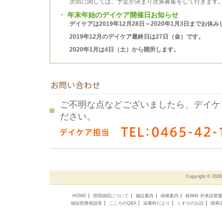
次回に関しては、予定が決まり次第募集をして行きます
・
年末年始のデイケア開催日お知らせ
デイケアは2019年12月28日～2020年1月3日までお休
2019年12月のデイケア最終日は27日（金）です。
2020年1月は4日（土）から開所します。
ご不明な点などございましたら、デイケ
ださい。
Copyright ©
202
HOME
曽我病院について
施設案内
病棟案内
精神科 外来診察
福祉医療相談室
こころのQ&A
栄養科だより
くすりのお話
積善