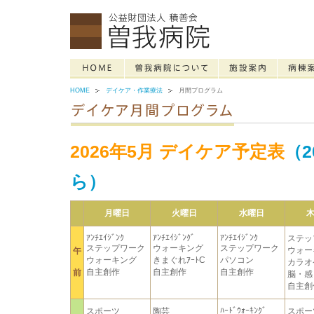
HOME
デイケア・作業療法
月間プログラム
2026年5月 デイケア予定表
（2
ら）
月曜日
火曜日
水曜日
ｱﾝﾁｴｲｼﾞﾝｸ
ｱﾝﾁｴｲｼﾞﾝｸﾞ
ｱﾝﾁｴｲｼﾞﾝｸ
ステッ
ステップワーク
ウォーキング
ステップワーク
ウォー
午
ウォーキング
きまぐれｱｰﾄC
パソコン
カラオ
自主創作
自主創作
自主創作
前
脳・感
自主創
ﾊｰﾄﾞｳｫｰｷﾝｸﾞ
スポーツ
陶芸
スポー