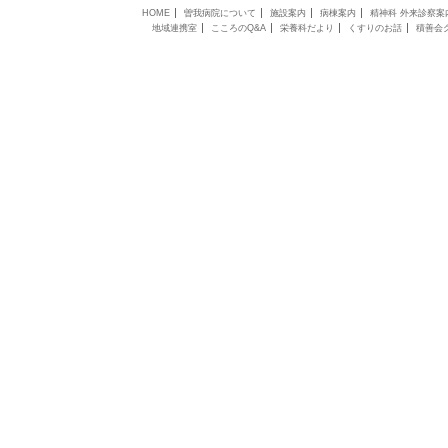
HOME
曽我病院について
施設案内
病棟案内
精神科 外来診察案
地域連携室
こころのQ&A
栄養科だより
くすりのお話
積善会