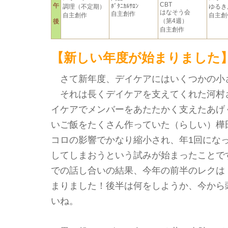
CBT
午
ﾎﾞﾀﾆｶﾙｻﾛﾝ
調理（不定期）
ゆるき
はなそう会
自主創作
自主創作
自主創
（第4週）
後
自主創作
【新しい年度が始まりました
さて新年度、デイケアにはいくつかの小
それは長くデイケアを支えてくれた河村
イケアでメンバーをあたたかく支えたあげ
いご飯をたくさん作っていた（らしい）樺
コロの影響でかなり縮小され、年1回にな
してしまおうという試みが始まったことで
での話し合いの結果、今年の前半のレクは
まりました！後半は何をしようか、今から
いね。